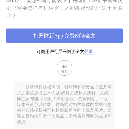
城市》，要怎样写才能装下十座城市？城市书写和历
史书写要怎样有机结合，才能撑起“城史”这个大名
字？
读罢方悟，问题的答案其实早已在副题中给出：“我
打开财新App 免费阅读全文
读”。
订阅用户可展开阅读全文
登录
《城史记》所选择的十座城市是富顺、成都、广州、
北京、天津、高邮、南京、上海、西安、合肥。只看
0
名单便能感到一丝突兀：富顺和高邮，无论从所谓“历
推荐
史地位”还是“行政区划”，都无法和其他八座城市并列
在一起。但对于作者来说，富顺与高邮却重要到不得
财新博客版权声明：财新博客所发布文章及图
片之版权属博主本人及/或相关权利人所有，未经
不写的地步。为何？我想，除了作者或有意将笔墨伸
博主及/或相关权利人单独授权，任何网站、平面
向大城市外的“县城”之外，关键还在于，“我”从作为
媒体不得予以转载。财新网对相关媒体的网站信息
故乡的富顺、作为原籍的高邮中“读”出的内容，是相
内容转载授权并不包括财新博客的文章及图片。博
客文章均为作者个人观点，不代表财新网的立场和
比读任何城市之所获都毫不逊色甚至更胜一筹的。
观点。